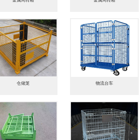
金属周转箱
金属周转箱
1
2
3
4
仓储笼
物流台车