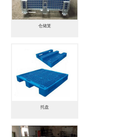
仓储笼
托盘