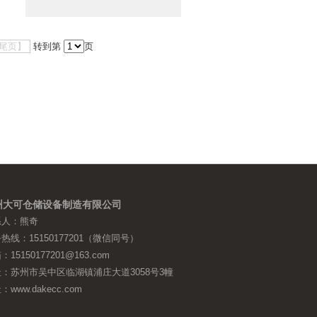
尾页】
转到第
页
州大可仓储设备制造有限公司
系人：熊奇
热线：15150177201（微信同号）
：15150177201@163.com
：苏州市吴中区临湖镇浦庄大道3058号3幢
：www.dakecc.com