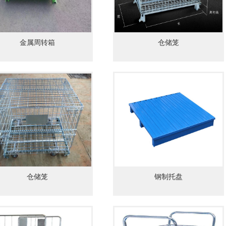
金属周转箱
仓储笼
仓储笼
钢制托盘