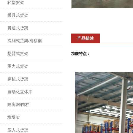
轻型货架
模具式货架
贯通式货架
产品描述
流利式货架/滑移架
悬臂式货架
功能特点：
重力式货架
穿梭式货架
自动化立体库
隔离网/围栏
堆垛架
压入式货架