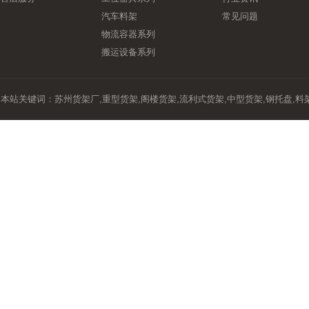
汽车料架
常见问题
物流容器系列
搬运设备系列
本站关键词：
苏州货架厂
,
重型货架
,
阁楼货架
,
流利式货架
,
中型货架
,
钢托盘
,
料
友情链接：
模具架厂家
-
昆